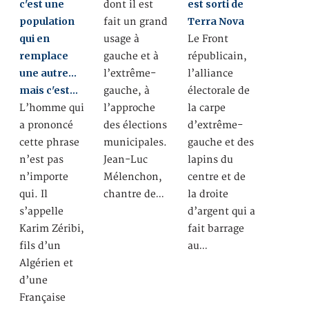
c'est une
est sorti de
dont il est
population
Terra Nova
fait un grand
qui en
usage à
Le Front
remplace
gauche et à
républicain,
une autre…
l’extrême-
l’alliance
mais c'est…
gauche, à
électorale de
L’homme qui
l’approche
la carpe
a prononcé
des élections
d’extrême-
cette phrase
municipales.
gauche et des
n’est pas
Jean-Luc
lapins du
n’importe
Mélenchon,
centre et de
qui. Il
chantre de…
la droite
s’appelle
d’argent qui a
Karim Zéribi,
fait barrage
fils d’un
au…
Algérien et
d’une
Française