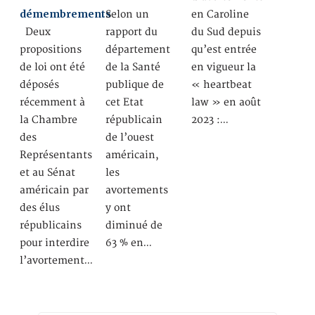
démembrements
Selon un
en Caroline
Deux
rapport du
du Sud depuis
propositions
département
qu’est entrée
de loi ont été
de la Santé
en vigueur la
déposés
publique de
« heartbeat
récemment à
cet Etat
law » en août
la Chambre
républicain
2023 :…
des
de l’ouest
Représentants
américain,
et au Sénat
les
américain par
avortements
des élus
y ont
républicains
diminué de
pour interdire
63 % en…
l’avortement…