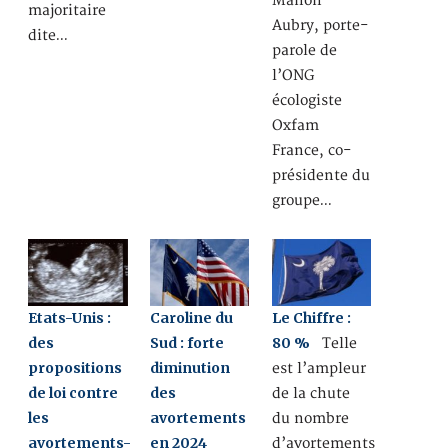
Manon
majoritaire
Aubry, porte-
dite…
parole de
l’ONG
écologiste
Oxfam
France, co-
présidente du
groupe…
Etats-Unis :
Caroline du
Le Chiffre :
des
Sud : forte
80 %
Telle
propositions
diminution
est l’ampleur
de loi contre
des
de la chute
les
avortements
du nombre
avortements-
en 2024
d’avortements