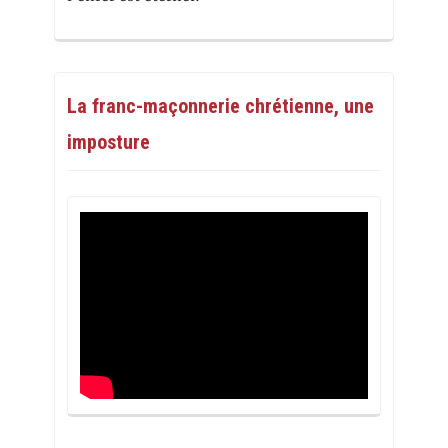
La franc-maçonnerie chrétienne, une
imposture