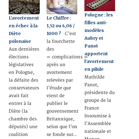
Pologne : les
L’avortement
Le Chiffre :
filles anti-
en échec à la
1,52 ou 4,06 /
modèles
Diète
1000 ?
C’est
Aubry et
polonaise
la fourchette
Panot
Aux dernières
des
apportent
élections
« complications »
l’avortement
législatives
après un
en pilule
en Pologne,
avortement
Mathilde
la défaite des
relevées par
Panot,
conservateurs
l’étude que
présidente du
avait fait
vient de
groupe de la
entrer à la
publier le
France
Diète (la
gouvernement
Insoumise à
chambre des
Britannique,
l’Assemblée
députés) une
selon que l’on
nationale et
coalition
se fonde sur…