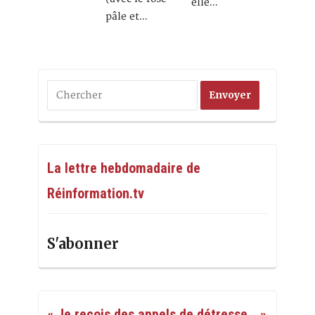
elle…
pâle et…
La lettre hebdomadaire de
Réinformation.tv
S'abonner
« Je reçois des appels de détresse… »