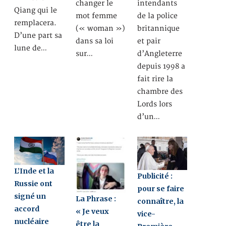
changer le
intendants
Qiang qui le
mot femme
de la police
remplacera.
(« woman »)
britannique
D’une part sa
dans sa loi
et pair
lune de…
sur…
d’Angleterre
depuis 1998 a
fait rire la
chambre des
Lords lors
d’un…
L’Inde et la
Publicité :
Russie ont
pour se faire
signé un
La Phrase :
connaître, la
accord
« Je veux
vice-
nucléaire
être la