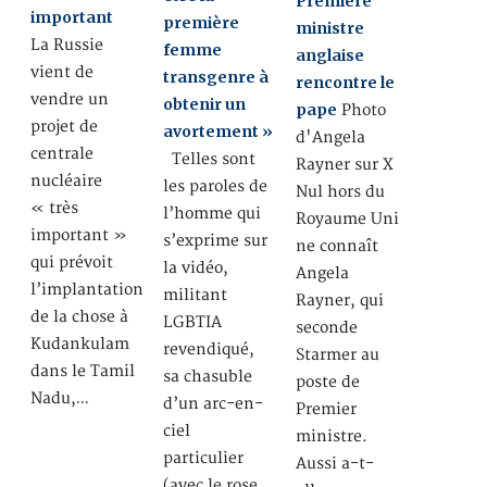
Première
important
première
ministre
La Russie
femme
anglaise
vient de
transgenre à
rencontre le
vendre un
obtenir un
pape
Photo
projet de
avortement »
d'Angela
centrale
Telles sont
Rayner sur X
nucléaire
les paroles de
Nul hors du
« très
l’homme qui
Royaume Uni
important »
s’exprime sur
ne connaît
qui prévoit
la vidéo,
Angela
l’implantation
militant
Rayner, qui
de la chose à
LGBTIA
seconde
Kudankulam
revendiqué,
Starmer au
dans le Tamil
sa chasuble
poste de
Nadu,…
d’un arc-en-
Premier
ciel
ministre.
particulier
Aussi a-t-
(avec le rose