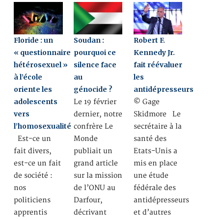
Floride : un
Soudan :
Robert F.
« questionnaire
pourquoi ce
Kennedy Jr.
hétérosexuel »
silence face
fait réévaluer
à l’école
au
les
oriente les
génocide ?
antidépresseurs
adolescents
Le 19 février
© Gage
vers
dernier, notre
Skidmore Le
l’homosexualité
confrère Le
secrétaire à la
Est-ce un
Monde
santé des
fait divers,
publiait un
Etats-Unis a
est-ce un fait
grand article
mis en place
de société :
sur la mission
une étude
nos
de l’ONU au
fédérale des
politiciens
Darfour,
antidépresseurs
apprentis
décrivant
et d’autres