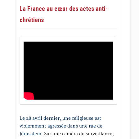
La France au cœur des actes anti-
chrétiens
Le 28 avril dernier, une religieuse est
violemment agressée dans une rue de
Jérusalem
. Sur une caméra de surveillance,