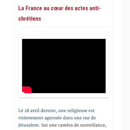
La France au cœur des actes anti-
chrétiens
Le 28 avril dernier, une religieuse est
violemment agressée dans une rue de
Jérusalem
. Sur une caméra de surveillance,