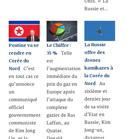
Unis. « La
Russie et…
La Russie
Poutine va se
Le Chiffre :
offre des
rendre en
35 %
Telle
drones
Corée du
est
kamikazes à
Nord
C’est
l’augmentation
la Corée du
en tout cas ce
immédiate du
Nord
Au
qu’annonce
prix du gaz en
sixième et
un
Europe après
dernier jour
communiqué
l’attaque du
de sa visite
officiel
complexe
d’Etat en
gouvernement
gazier de Ras
Russie, Kim
communiste
Laffan, au
Jong-un,
de Kim Jong
Quatar.
dictateur
Un, et la
Donald