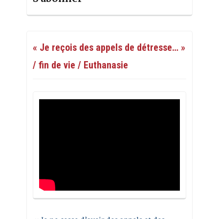
« Je reçois des appels de détresse… »
/ fin de vie / Euthanasie