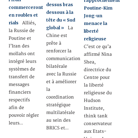
rapprochement
dessus bras
commerceront
Poutine-Kim
dessous à la
en roubles et
Jong-un
tête du « Sud
rials
Alliés,
menace la
global »
La
la Russie de
liberté
Chine est
Poutine et
religieuse
prête à
l’Iran des
C’est ce qu’a
renforcer la
mollahs ont
affirmé Nina
communication
intégré leurs
Shea,
bilatérale
systèmes de
directrice du
avec la Russie
transfert de
Centre pour
et à améliorer
messages
la liberté
la
financiers
religieuse du
coordination
respectifs
Hudson
stratégique
afin de
Institute,
multilatérale
pouvoir régler
think tank
au sein des
leurs…
conservateur
BRICS et…
aux Etats-