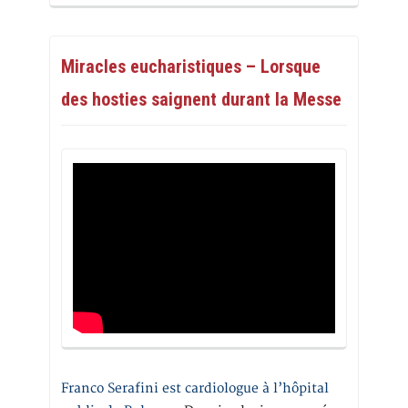
Miracles eucharistiques – Lorsque
des hosties saignent durant la Messe
Franco Serafini est cardiologue à l’hôpital