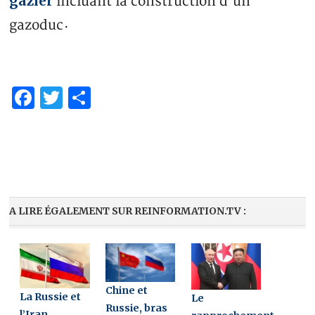
gazier
incluant la construction d’un
gazoduc
·
Facebook
Twitter
Partager
A LIRE ÉGALEMENT SUR REINFORMATION.TV :
Chine et
La Russie et
Le
Russie, bras
l’Iran