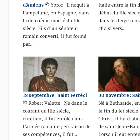
d’Amiens
© Ybroc Il naquit à
Italie entre la fin d
Pampelune, en Espagne, dans
début du IIIe siècle
la deuxième moitié du IIIe
dans le clergé roma
siècle. Fils d’un sénateur
choisi vers…
romain converti, il fut formé
par…
18 septembre : Saint Ferréol
30 novembre : Sai
© Robert Valette Né dans le
Né à Bethsaïde, en
courant du IIIe siècle,
la fin du Ier siècle
chrétien, il fut enrôlé dans
Christ, il fut d’abo
l’armée romaine ; en raison de
de saint Jean-Bapt
ses compétences, il fut…
Lorsqu’il eut ente