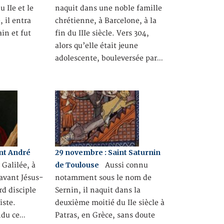
u IIe et le
naquit dans une noble famille
, il entra
chrétienne, à Barcelone, à la
in et fut
fin du IIIe siècle. Vers 304,
alors qu’elle était jeune
adolescente, bouleversée par…
nt André
29 novembre : Saint Saturnin
de Toulouse
 Galilée, à
Aussi connu
 avant Jésus-
notamment sous le nom de
rd disciple
Sernin, il naquit dans la
iste.
deuxième moitié du IIe siècle à
ndu ce…
Patras, en Grèce, sans doute