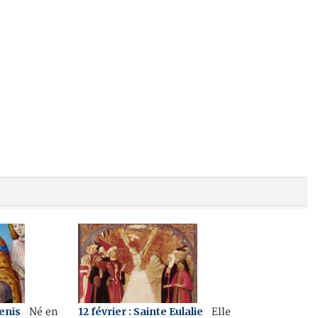
Denis
12 février : Sainte Eulalie
Né en
Elle