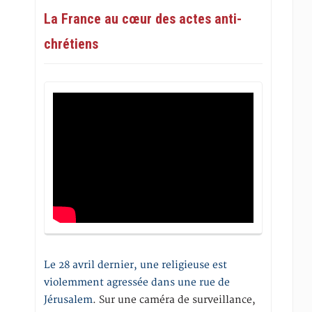
La France au cœur des actes anti-
chrétiens
Le 28 avril dernier, une religieuse est
violemment agressée dans une rue de
Jérusalem
. Sur une caméra de surveillance,