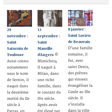
8 janvier :
29
13
Saint Lucien
novembre :
septembre :
de Beauvais
Saint
Saint
D’une famille
Saturnin de
Maurille
romaine, il
Toulouse
d’Angers
©
fut, avec
Aussi connu
Mimiche14
saint Denis,
notamment
Il naquit à
des prêtres
sous le nom
Milan, dans
qui vinrent
de Sernin, il
une riche
évangéliser la
naquit dans
famille, dans
Gaule au IIIe
la deuxième
le courant du
siècle. Il
moitié du IIe
IVe siècle.
s’installa
siècle à
Après avoir
dans la ville
Patras, en
été élevé par