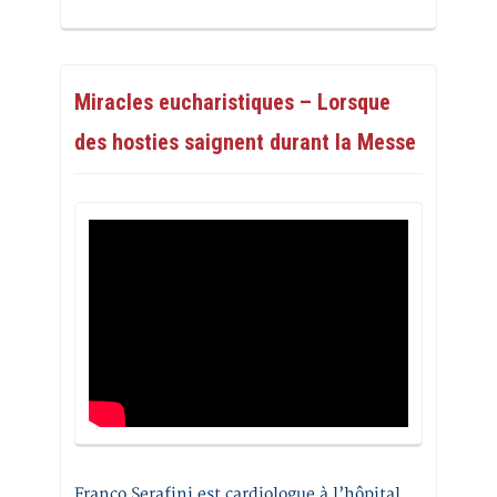
Miracles eucharistiques – Lorsque
des hosties saignent durant la Messe
Franco Serafini est cardiologue à l’hôpital