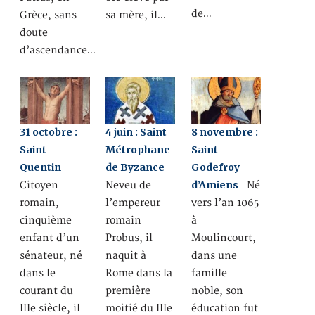
de…
Grèce, sans
sa mère, il…
doute
d’ascendance…
31 octobre :
4 juin : Saint
8 novembre :
Saint
Métrophane
Saint
Quentin
de Byzance
Godefroy
d’Amiens
Citoyen
Neveu de
Né
romain,
l’empereur
vers l’an 1065
cinquième
romain
à
enfant d’un
Probus, il
Moulincourt,
sénateur, né
naquit à
dans une
dans le
Rome dans la
famille
courant du
première
noble, son
IIIe siècle, il
moitié du IIIe
éducation fut