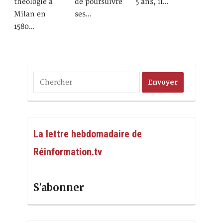
théologie à
de poursuivre
5 ans, il…
Milan en
ses…
1580…
La lettre hebdomadaire de
Réinformation.tv
S'abonner