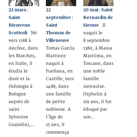
22 mars :
22
20 mai : Saint
Saint
septembre :
Bernardin de
Bienvenu
Saint
Sienne
Il
Scotivoli
Thomas de
Né
naquit le
Villeneuve
vers 1188 à
8 septembre
Ancône, dans
Tomas Garcia
1380, à Massa
les Marches,
Martinez
Maritima, en
en Italie, il
naquit à
Toscane, dans
étudia le
Fuellana, en
une noble
droit et la
Castille, vers
famille
théologie à
1488, dans
siennoise.
Bologne
une famille
Orphelin à
auprès de
de petite
six ans, il fut
saint
noblesse. A
éduqué par
Sylvestre
l’âge de
son…
Guzzolini,…
15 ans, il
commença