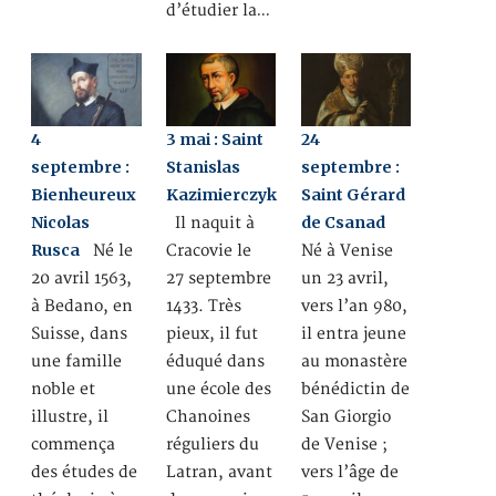
d’étudier la…
4
3 mai : Saint
24
septembre :
Stanislas
septembre :
Bienheureux
Kazimierczyk
Saint Gérard
Nicolas
de Csanad
Il naquit à
Rusca
Né le
Cracovie le
Né à Venise
20 avril 1563,
27 septembre
un 23 avril,
à Bedano, en
1433. Très
vers l’an 980,
Suisse, dans
pieux, il fut
il entra jeune
une famille
éduqué dans
au monastère
noble et
une école des
bénédictin de
illustre, il
Chanoines
San Giorgio
commença
réguliers du
de Venise ;
des études de
Latran, avant
vers l’âge de