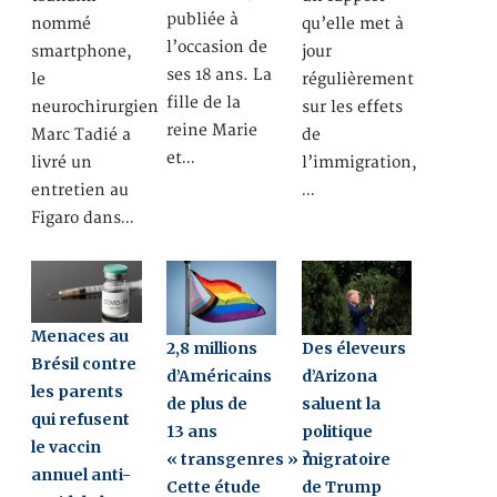
publiée à
nommé
qu’elle met à
l’occasion de
smartphone,
jour
ses 18 ans. La
le
régulièrement
fille de la
neurochirurgien
sur les effets
reine Marie
Marc Tadié a
de
et…
livré un
l’immigration,
entretien au
…
Figaro dans…
Menaces au
2,8 millions
Des éleveurs
Brésil contre
d’Américains
d’Arizona
les parents
de plus de
saluent la
qui refusent
13 ans
politique
le vaccin
« transgenres » ?
migratoire
annuel anti-
Cette étude
de Trump