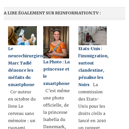
A LIRE ÉGALEMENT SUR REINFORMATION.TV :
Le
Etats-Unis :
neurochirurgien
l’immigration,
La Photo : La
Marc Tadié
surtout
princesse et
dénonce les
clandestine,
le
méfaits du
pénalise les
smartphone
smartphone
Noirs
La
C’est même
Co-auteur
commission
une photo
en octobre du
des Etats-
officielle, de
livre Le
Unis pour les
la princesse
cerveau sans
droits civils a
Isabella du
mémoire : un
lancé en 2010
Danemark,
tsunami
un rapport