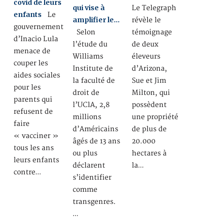
covid de leurs
qui vise à
Le Telegraph
enfants
Le
amplifier le…
révèle le
gouvernement
Selon
témoignage
d’Inacio Lula
l’étude du
de deux
menace de
Williams
éleveurs
couper les
Institute de
d’Arizona,
aides sociales
la faculté de
Sue et Jim
pour les
droit de
Milton, qui
parents qui
l’UClA, 2,8
possèdent
refusent de
millions
une propriété
faire
d’Américains
de plus de
« vacciner »
âgés de 13 ans
20.000
tous les ans
ou plus
hectares à
leurs enfants
déclarent
la…
contre…
s’identifier
comme
transgenres.
…