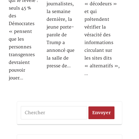
qui le révèle :
journalistes,
« décodeurs »
seuls 45 %
la semaine
et qui
des
dernière, la
prétendent
Démocrates
jeune porte-
vérifier la
« pensent
parole de
véracité des
que les
Trump a
informations
personnes
annoncé que
circulant sur
transgenres
la salle de
les sites dits
devraient
presse de…
« alternatifs »,
pouvoir
…
jouer…