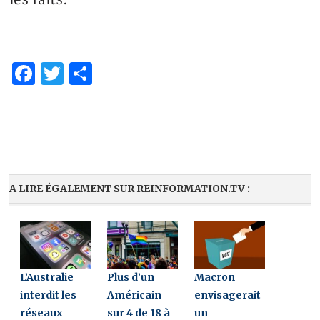
Facebook
Twitter
Partager
A LIRE ÉGALEMENT SUR REINFORMATION.TV :
L’Australie
Plus d’un
Macron
interdit les
Américain
envisagerait
réseaux
sur 4 de 18 à
un