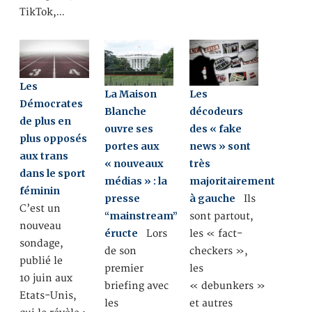
TikTok,…
Les
La Maison
Les
Démocrates
Blanche
décodeurs
de plus en
ouvre ses
des « fake
plus opposés
portes aux
news » sont
aux trans
« nouveaux
très
dans le sport
médias » : la
majoritairement
féminin
presse
à gauche
Ils
C’est un
“mainstream”
sont partout,
nouveau
éructe
Lors
les « fact-
sondage,
de son
checkers »,
publié le
premier
les
10 juin aux
briefing avec
« debunkers »
Etats-Unis,
les
et autres