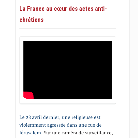
La France au cœur des actes anti-
chrétiens
Le 28 avril dernier, une religieuse est
violemment agressée dans une rue de
Jérusalem
. Sur une caméra de surveillance,