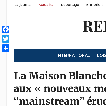
Le journal
Actualité
Reportage
Entretien
RE
Facebook
Twitter
INTERNATIONAL
LOI
Partager
La Maison Blanche
aux « nouveaux méd
“mainstream” éruc