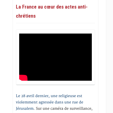
La France au cœur des actes anti-
chrétiens
Le 28 avril dernier, une religieuse est
violemment agressée dans une rue de
Jérusalem
. Sur une caméra de surveillance,