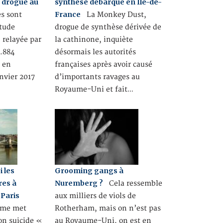
 drogue au
synthèse débarque en Ile-de-
France
s sont
La Monkey Dust,
étude
drogue de synthèse dérivée de
 relayée par
la cathinone, inquiète
0.884
désormais les autorités
s en
françaises après avoir causé
anvier 2017
d’importants ravages au
Royaume-Uni et fait…
i les
Grooming gangs à
res à
Nuremberg ?
Cela ressemble
 Paris
aux milliers de viols de
mme met
Rotherham, mais on n’est pas
son suicide «
au Royaume-Uni, on est en