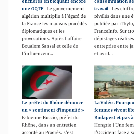
enchères en bloquant encore
consommation de
une OQTF
travail
Le gouvernement
Les chiffre
algérien multiplie à l’égard de
révélés dans une 
la France les mauvais procédés
publiée par iThylo,
diplomatiques et les
FranceInfo. Sur 11
provocations. Après l’affaire
dépistages réalisé
Boualem Sansal et celle de
entreprise entre j
l’influenceur…
et avril…
Le préfet du Rhône dénonce
La Vidéo : Pourquo
un « sentiment d’impunité »
femmes vivent lib
Budapest et pas à
Fabienne Buccio, préfet du
Rhône, dans un entretien
Hongrie | Une fe
accordé au Progrès, s’est
l’Occident face à 