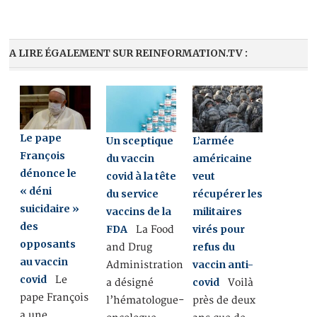
A LIRE ÉGALEMENT SUR REINFORMATION.TV :
Le pape
L’armée
Un sceptique
François
américaine
du vaccin
dénonce le
veut
covid à la tête
« déni
récupérer les
du service
suicidaire »
militaires
vaccins de la
des
virés pour
FDA
La Food
opposants
refus du
and Drug
au vaccin
vaccin anti-
Administration
covid
Le
covid
Voilà
a désigné
pape François
près de deux
l’hématologue-
a une