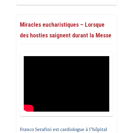
Miracles eucharistiques – Lorsque
des hosties saignent durant la Messe
Franco Serafini est cardiologue à l’hôpital