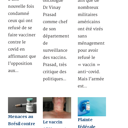
ans que de
oncologue
nouvelle fois
nombreux
Dr Vinay
condamné
militaires
Prasad
ceux qui ont
américains
comme chef
refusé de se
ont été virés
de son
faire vacciner
sans
département
contre le
ménagement
de
covid en
pour avoir
surveillance
affirmant que
refusé le
des vaccins.
l’opposition
« vaccin »
Prasad, très
aux…
anti-covid.
critique des
Mais l’armée
politiques…
est…
Menaces au
Plainte
Le vaccin
Brésil contre
fédérale