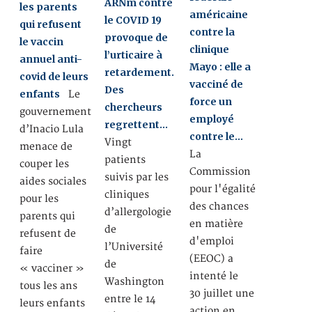
ARNm contre
les parents
américaine
le COVID 19
qui refusent
contre la
provoque de
le vaccin
clinique
l’urticaire à
annuel anti-
Mayo : elle a
retardement.
covid de leurs
vacciné de
Des
enfants
Le
force un
chercheurs
gouvernement
employé
regrettent…
d’Inacio Lula
contre le…
Vingt
menace de
La
patients
couper les
Commission
suivis par les
aides sociales
pour l'égalité
cliniques
pour les
des chances
d’allergologie
parents qui
en matière
de
refusent de
d'emploi
l’Université
faire
(EEOC) a
de
« vacciner »
intenté le
Washington
tous les ans
30 juillet une
entre le 14
leurs enfants
action en