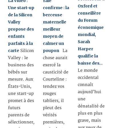
La Vidéo :
Yale
Oxford et
Une start-up
confirme : la
conseillère
de la Silicon
berceuse
du Forum
Valley
maternelle
économique
propose des
meilleur
mondial,
enfants
moyen de
Sarah
parfaits à la
calmer un
Harper
carte
poupon
Silicon
La
qualifie la
Valley : le
chose aurait
baisse des…
business des
exercé la
Le monde
bébés sur
causticité de
occidental
mesure. Aux
Courteline :
connaît
États-Unis,
tendez vos
aujourd’hui
une start-up
rouges
une
promet à des
tabliers, il
dénatalité de
futurs
pleut des
plus en plus
parents de
vérités
grave, mais
sélectionner,
premières,
aux yeux de