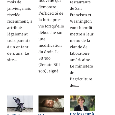
nouvelle qui
mois de
restaurants
démontre
janvier, mais
de San
l’efficacité de
révélée
Francisco et
la lutte pro-
récemment, a
Washington
vie lorsqu’elle
attribué
vont bientôt
débouche sur
légalement
mettre à leur
une
trois parents
menu de la
modification
à un enfant
viande de
du droit. Le
de 4 ans. Le
laboratoire
SB 300
site…
américaine.
(Senate Bill
Le ministère
300), signé…
de
l’agriculture
des…
Professeur à