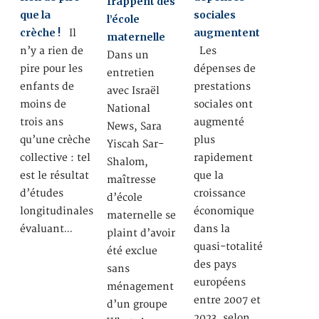
frappent dès
que la
sociales
l’école
crèche !
augmentent
Il
maternelle
n’y a rien de
Les
Dans un
pire pour les
dépenses de
entretien
enfants de
prestations
avec Israël
moins de
sociales ont
National
trois ans
augmenté
News, Sara
qu’une crèche
plus
Yiscah Sar-
collective : tel
rapidement
Shalom,
est le résultat
que la
maîtresse
d’études
croissance
d’école
longitudinales
économique
maternelle se
évaluant…
dans la
plaint d’avoir
quasi-totalité
été exclue
des pays
sans
européens
ménagement
entre 2007 et
d’un groupe
2023, selon…