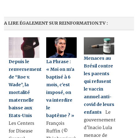
A LIRE ÉGALEMENT SUR REINFORMATION.TV :
Menaces au
Depuis le
La Phrase :
Brésil contre
renversement
« Moi on m'a
les parents
de “Roe v.
baptisé à 6
qui refusent
Wade”, la
mois, c'est
le vaccin
mortalité
imposé, on
annuel anti-
maternelle
va interdire
covid de leurs
baisse aux
le
enfants
Le
Etats-Unis
baptême ? »
gouvernement
Les Centers
François
d’Inacio Lula
for Disease
Ruffin (©
menace de