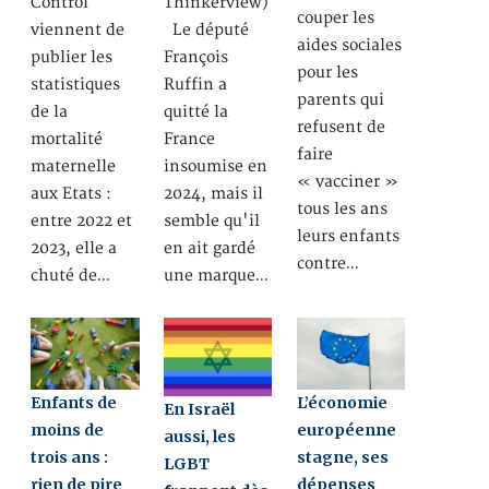
Control
Thinkerview)
couper les
viennent de
Le député
aides sociales
publier les
François
pour les
statistiques
Ruffin a
parents qui
de la
quitté la
refusent de
mortalité
France
faire
maternelle
insoumise en
« vacciner »
aux Etats :
2024, mais il
tous les ans
entre 2022 et
semble qu'il
leurs enfants
2023, elle a
en ait gardé
contre…
chuté de…
une marque…
Enfants de
L’économie
En Israël
moins de
européenne
aussi, les
trois ans :
stagne, ses
LGBT
rien de pire
dépenses