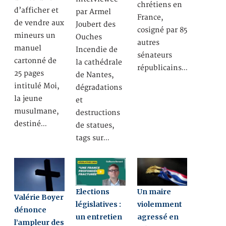
chrétiens en
d’afficher et
par Armel
France,
de vendre aux
Joubert des
cosigné par 85
mineurs un
Ouches
autres
manuel
Incendie de
sénateurs
cartonné de
la cathédrale
républicains…
25 pages
de Nantes,
intitulé Moi,
dégradations
la jeune
et
musulmane,
destructions
destiné…
de statues,
tags sur…
Elections
Un maire
Valérie Boyer
législatives :
violemment
dénonce
un entretien
agressé en
l’ampleur des