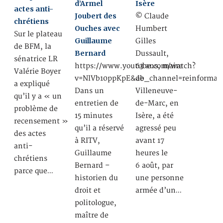
d’Armel
Isère
actes anti-
Joubert des
© Claude
chrétiens
Ouches avec
Humbert
Sur le plateau
Guillaume
Gilles
de BFM, la
Bernard
Dussault,
sénatrice LR
https://www.youtube.com/watch?
63 ans, maire
Valérie Boyer
v=NlVb10ppKpE&ab_channel=reinformati
de
a expliqué
Dans un
Villeneuve-
qu’il y a « un
entretien de
de-Marc, en
problème de
15 minutes
Isère, a été
recensement »
qu’il a réservé
agressé peu
des actes
à RITV,
avant 17
anti-
Guillaume
heures le
chrétiens
Bernard –
6 août, par
parce que…
historien du
une personne
droit et
armée d’un…
politologue,
maître de