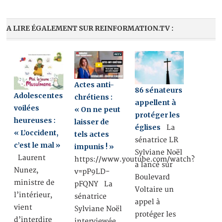
A LIRE ÉGALEMENT SUR REINFORMATION.TV :
Actes anti-
86 sénateurs
Adolescentes
chrétiens :
appellent à
voilées
« On ne peut
protéger les
heureuses :
laisser de
églises
La
« L’occident,
tels actes
sénatrice LR
c’est le mal »
impunis ! »
Sylviane Noël
Laurent
https://www.youtube.com/watch?
a lancé sur
Nunez,
v=pP9LD-
Boulevard
ministre de
pFQNY La
Voltaire un
l’intérieur,
sénatrice
appel à
vient
Sylviane Noël
protéger les
d’interdire
interviewée