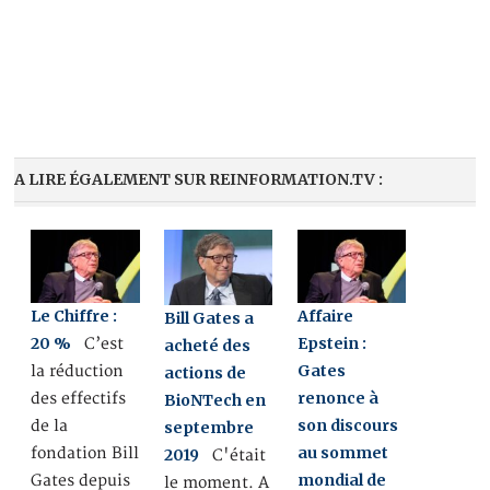
A LIRE ÉGALEMENT SUR REINFORMATION.TV :
Le Chiffre :
Affaire
Bill Gates a
20 %
Epstein :
C’est
acheté des
Gates
la réduction
actions de
renonce à
des effectifs
BioNTech en
son discours
de la
septembre
au sommet
fondation Bill
2019
C'était
mondial de
Gates depuis
le moment. A