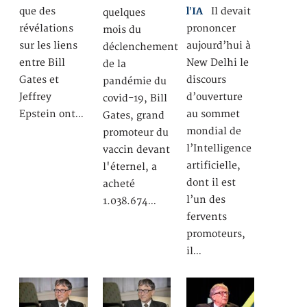
l’IA
que des
Il devait
quelques
révélations
prononcer
mois du
sur les liens
aujourd’hui à
déclenchement
entre Bill
New Delhi le
de la
Gates et
discours
pandémie du
Jeffrey
d’ouverture
covid-19, Bill
Epstein ont…
au sommet
Gates, grand
mondial de
promoteur du
l’Intelligence
vaccin devant
artificielle,
l'éternel, a
dont il est
acheté
l’un des
1.038.674…
fervents
promoteurs,
il…