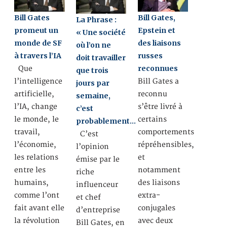
Bill Gates
Bill Gates,
La Phrase :
promeut un
Epstein et
« Une société
monde de SF
des liaisons
où l’on ne
à travers l’IA
russes
doit travailler
reconnues
Que
que trois
l’intelligence
Bill Gates a
jours par
artificielle,
reconnu
semaine,
l’IA, change
s’être livré à
c’est
le monde, le
certains
probablement…
travail,
comportements
C’est
l’économie,
répréhensibles,
l’opinion
les relations
et
émise par le
entre les
notamment
riche
humains,
des liaisons
influenceur
comme l’ont
extra-
et chef
fait avant elle
conjugales
d’entreprise
la révolution
avec deux
Bill Gates, en