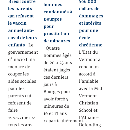
Brésil contre
566.000
hommes
les parents
dollars de
condamnés à
qui refusent
dommages
Bourges
le vaccin
et intérêts
pour
annuel anti-
pour une
prostitution
covid de leurs
école
de mineures
enfants
chrétienne
Le
Quatre
gouvernement
L’Etat du
hommes âgés
d’Inacio Lula
Vermont a
de 20 à 23 ans
menace de
conclu un
étaient jugés
couper les
accord à
ces derniers
aides sociales
l’amiable
jours à
pour les
avec la Mid
Bourges pour
parents qui
Vermont
avoir forcé 5
refusent de
Christian
mineures de
faire
School et
16 et 17 ans
« vacciner »
l’Alliance
« particulièrement…
tous les ans
Defending