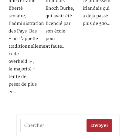
une certaine
irlandais
ce professeur
liberté
Enoch Burke,
irlandais qui
scolaire,
qui avait été
a déjà passé
l’administration
licencié par
plus de 500…
des Pays-Bas
son école
– on l’appelle
pour
traditionnellement
« faute…
« de
overheid »,
la majorité –
tente de
peser de plus
en…