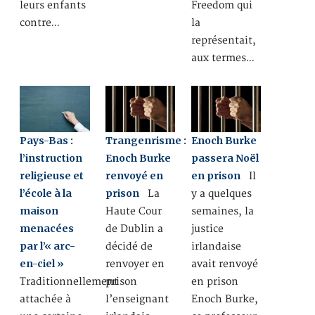
leurs enfants
Freedom qui
contre…
la
représentait,
aux termes…
Pays-Bas :
Trangenrisme :
Enoch Burke
l’instruction
Enoch Burke
passera Noël
religieuse et
renvoyé en
en prison
Il
l’école à la
prison
La
y a quelques
maison
Haute Cour
semaines, la
menacées
de Dublin a
justice
par l’« arc-
décidé de
irlandaise
en-ciel »
renvoyer en
avait renvoyé
Traditionnellement
prison
en prison
attachée à
l’enseignant
Enoch Burke,