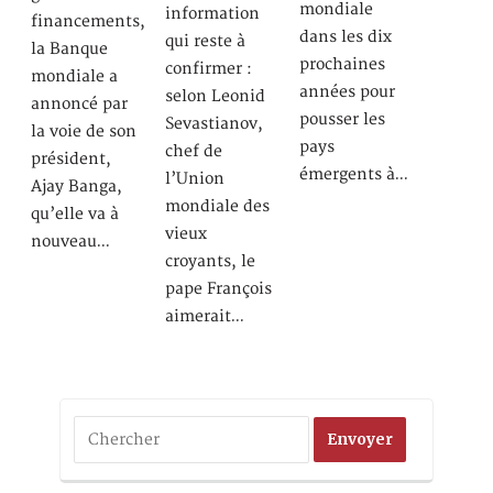
mondiale
information
financements,
dans les dix
qui reste à
la Banque
prochaines
confirmer :
mondiale a
années pour
selon Leonid
annoncé par
pousser les
Sevastianov,
la voie de son
pays
chef de
président,
émergents à…
l’Union
Ajay Banga,
mondiale des
qu’elle va à
vieux
nouveau…
croyants, le
pape François
aimerait…