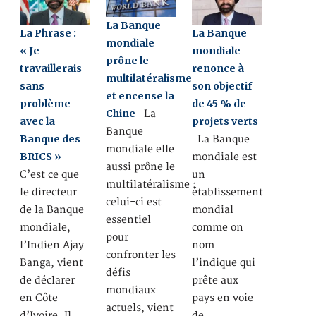
La Banque
La Phrase :
La Banque
mondiale
« Je
mondiale
prône le
travaillerais
renonce à
multilatéralisme
sans
son objectif
et encense la
problème
de 45 % de
Chine
La
avec la
projets verts
Banque
Banque des
La Banque
mondiale elle
BRICS »
mondiale est
aussi prône le
C’est ce que
un
multilatéralisme :
le directeur
établissement
celui-ci est
de la Banque
mondial
essentiel
mondiale,
comme on
pour
l’Indien Ajay
nom
confronter les
Banga, vient
l’indique qui
défis
de déclarer
prête aux
mondiaux
en Côte
pays en voie
actuels, vient
d’Ivoire. Il
de