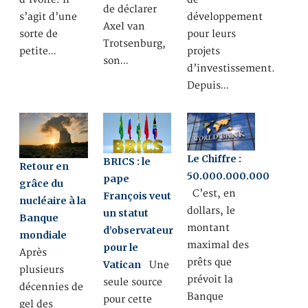
de déclarer
s’agit d’une
développement
Axel van
sorte de
pour leurs
Trotsenburg,
petite…
projets
son…
d’investissement.
Depuis…
Le Chiffre :
BRICS : le
Retour en
50.000.000.000
pape
grâce du
C’est, en
François veut
nucléaire à la
dollars, le
un statut
Banque
montant
d’observateur
mondiale
maximal des
pour le
Après
prêts que
Vatican
Une
plusieurs
prévoit la
seule source
décennies de
Banque
pour cette
gel des