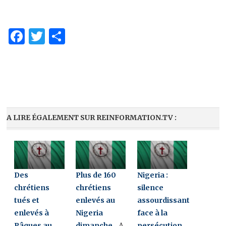
Facebook
Twitter
Partager
A LIRE ÉGALEMENT SUR REINFORMATION.TV :
Des
Plus de 160
Nigeria :
chrétiens
chrétiens
silence
tués et
enlevés au
assourdissant
enlevés à
Nigeria
face à la
Pâques au
dimanche
persécution
A