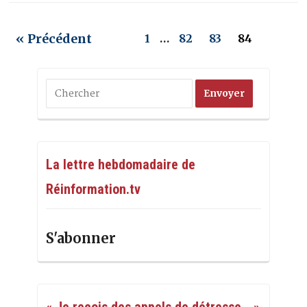
« Précédent
1
…
82
83
84
La lettre hebdomadaire de
Réinformation.tv
S'abonner
« Je reçois des appels de détresse… »