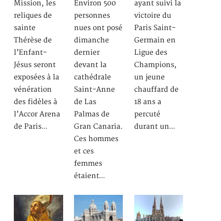
Mission, les
Environ 500
ayant suivi la
reliques de
personnes
victoire du
sainte
nues ont posé
Paris Saint-
Thérèse de
dimanche
Germain en
l’Enfant-
dernier
Ligue des
Jésus seront
devant la
Champions,
exposées à la
cathédrale
un jeune
vénération
Saint-Anne
chauffard de
des fidèles à
de Las
18 ans a
l’Accor Arena
Palmas de
percuté
de Paris…
Gran Canaria.
durant un…
Ces hommes
et ces
femmes
étaient…