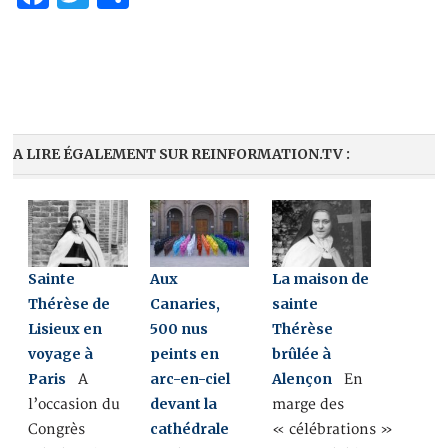
A LIRE ÉGALEMENT SUR REINFORMATION.TV :
Sainte
Aux
La maison de
Thérèse de
Canaries,
sainte
Lisieux en
500 nus
Thérèse
voyage à
peints en
brûlée à
Paris
arc-en-ciel
Alençon
A
En
devant la
l’occasion du
marge des
cathédrale
Congrès
« célébrations »