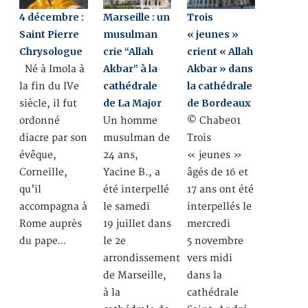
4 décembre :
Marseille : un
Trois
Saint Pierre
musulman
« jeunes »
Chrysologue
crie “Allah
crient « Allah
Akbar” à la
Akbar » dans
Né à Imola à
cathédrale
la cathédrale
la fin du IVe
de La Major
de Bordeaux
siècle, il fut
ordonné
Un homme
© Chabe01
diacre par son
musulman de
Trois
évêque,
24 ans,
« jeunes »
Corneille,
Yacine B., a
âgés de 16 et
qu’il
été interpellé
17 ans ont été
accompagna à
le samedi
interpellés le
Rome auprès
19 juillet dans
mercredi
du pape…
le 2e
5 novembre
arrondissement
vers midi
de Marseille,
dans la
à la
cathédrale