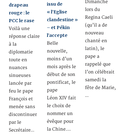
Dimanche
issu de
drapeau
lors du
« l’Eglise
rouge : le
Regina Caeli
clandestine »
PCC le rase
(qu’il a de
– et Pékin
Voilà une
nouveau
l’accepte
réponse claire
chanté en
Belle
à la
latin), le
nouvelle,
diplomatie
pape a
moins d’un
toute en
rappelé que
mois après le
nuances
l’on célébrait
début de son
sinueuses
samedi la
pontificat, le
lancée par
fête de Marie,
pape
feu le pape
…
Léon XIV fait
François et
le choix de
menée sans
nommer un
discontinuer
évêque pour
par le
la Chine.…
Secrétaire…