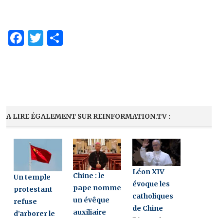
Facebook
Twitter
Partager
A LIRE ÉGALEMENT SUR REINFORMATION.TV :
Léon XIV
Chine : le
Un temple
évoque les
pape nomme
protestant
catholiques
un évêque
refuse
de Chine
auxiliaire
d’arborer le