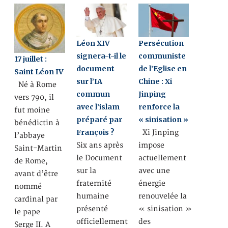
Léon XIV
Persécution
signera-t-il le
communiste
17 juillet :
document
de l’Eglise en
Saint Léon IV
sur l’IA
Chine : Xi
Né à Rome
commun
Jinping
vers 790, il
avec l’islam
renforce la
fut moine
préparé par
« sinisation »
bénédictin à
François ?
Xi Jinping
l’abbaye
Six ans après
impose
Saint-Martin
le Document
actuellement
de Rome,
sur la
avec une
avant d’être
fraternité
énergie
nommé
humaine
renouvelée la
cardinal par
présenté
« sinisation »
le pape
officiellement
des
Serge II. A