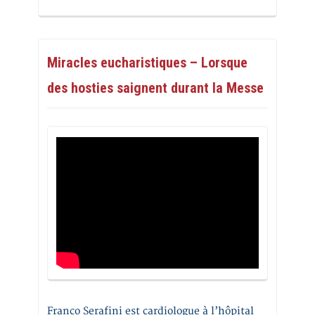
Miracles eucharistiques – Lorsque
des hosties saignent durant la Messe
Franco Serafini est cardiologue à l’hôpital