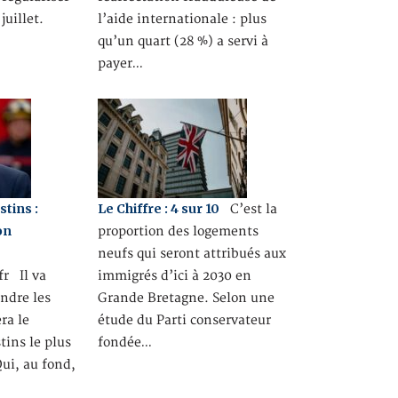
juillet.
l’aide internationale : plus
qu’un quart (28 %) a servi à
payer…
tins :
Le Chiffre : 4 sur 10
C’est la
on
proportion des logements
neufs qui seront attribués aux
r Il va
immigrés d’ici à 2030 en
endre les
Grande Bretagne. Selon une
ra le
étude du Parti conservateur
ins le plus
fondée…
Qui, au fond,