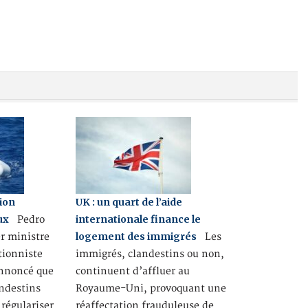
lion
UK : un quart de l’aide
ux
internationale finance le
Pedro
logement des immigrés
r ministre
Les
tionniste
immigrés, clandestins ou non,
annoncé que
continuent d’affluer au
andestins
Royaume-Uni, provoquant une
 régulariser
réaffectation frauduleuse de