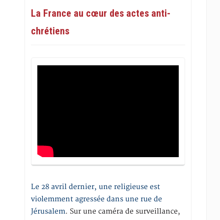
La France au cœur des actes anti-
chrétiens
Le 28 avril dernier, une religieuse est
violemment agressée dans une rue de
Jérusalem
. Sur une caméra de surveillance,