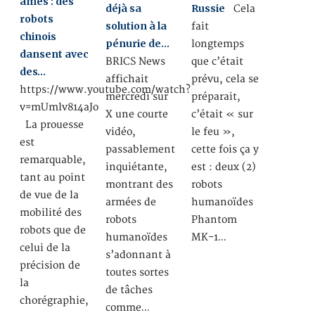
âmes : des
déjà sa
Russie
Cela
robots
solution à la
fait
chinois
pénurie de…
longtemps
dansent avec
BRICS News
que c’était
des…
affichait
prévu, cela se
https://www.youtube.com/watch?
mercredi sur
préparait,
v=mUmlv814aJo
X une courte
c’était « sur
La prouesse
vidéo,
le feu »,
est
passablement
cette fois ça y
remarquable,
inquiétante,
est : deux (2)
tant au point
montrant des
robots
de vue de la
armées de
humanoïdes
mobilité des
robots
Phantom
robots que de
humanoïdes
MK-1…
celui de la
s’adonnant à
précision de
toutes sortes
la
de tâches
chorégraphie,
comme…