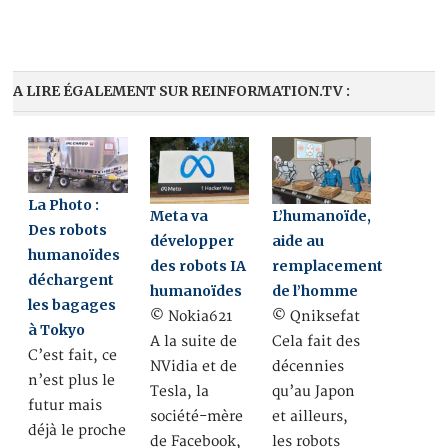
A LIRE ÉGALEMENT SUR REINFORMATION.TV :
La Photo :
Meta va
L’humanoïde,
Des robots
développer
aide au
humanoïdes
des robots IA
remplacement
déchargent
humanoïdes
de l’homme
les bagages
© Nokia621
© Qniksefat
à Tokyo
A la suite de
Cela fait des
C’est fait, ce
NVidia et de
décennies
n’est plus le
Tesla, la
qu’au Japon
futur mais
société-mère
et ailleurs,
déjà le proche
de Facebook,
les robots