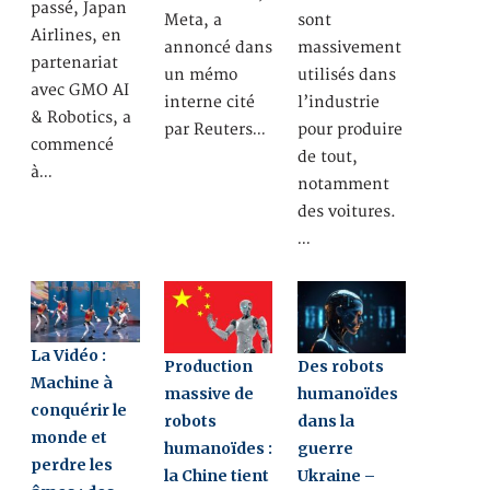
passé, Japan
Meta, a
sont
Airlines, en
annoncé dans
massivement
partenariat
un mémo
utilisés dans
avec GMO AI
interne cité
l’industrie
& Robotics, a
par Reuters…
pour produire
commencé
de tout,
à…
notamment
des voitures.
…
La Vidéo :
Production
Des robots
Machine à
massive de
humanoïdes
conquérir le
robots
dans la
monde et
humanoïdes :
guerre
perdre les
la Chine tient
Ukraine –