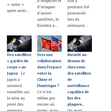
d’inspecter et
Elle a
« arme »
d’attaquer
pourtant été
après avoir…
d’autres
prononcée
satellites, le
lors du
Kremlin a…
séminaire…
Vers une
Des satellites
Bientôt au-
collaboration
« gardes du
dessus de
dans l’espace
corps » au
chez vous :
entre la
Japon
des satellites
Le
Chine et
de
Japon a
l’Amérique ?
surveillance
annoncé
capables de
Ce n’est
travailler sur
lire des
même pas
la mise au
plaques…
encore un
point des
projet, mais
premiers
On avait