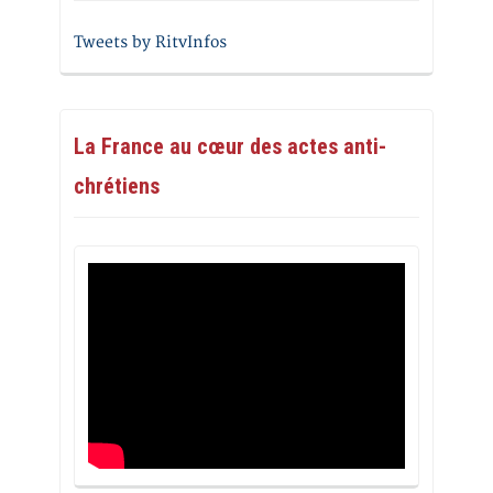
Tweets by RitvInfos
La France au cœur des actes anti-
chrétiens