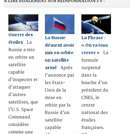
A LIRE ÉGALEMENT SUR REINFORMATION.TV :
Guerre des
La Russie
La Phrase :
étoiles
La
dément avoir
« On va tous
Russie a mis
mis en orbite
crever »
La
en orbite un
un satellite
formule
satellite
armé
Après
surprend
capable
l’annonce par
dans la
d’inspecter et
les Etats-
bouche d’un
d’attaquer
Unis de la
président du
d’autres
mise en
CNES, le
satellites, que
orbite par la
centre
l’U.S. Space
Russie d’un
national des
Command
satellite
études
considère
capable
françaises.
comme une