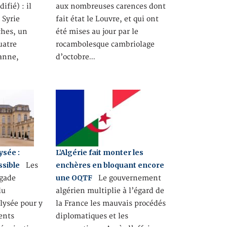
fié) : il
aux nombreuses carences dont
 Syrie
fait état le Louvre, et qui ont
ches, un
été mises au jour par le
uatre
rocambolesque cambriolage
anne,
d’octobre…
ysée :
L’Algérie fait monter les
ssible
enchères en bloquant encore
Les
une OQTF
igade
Le gouvernement
lu
algérien multiplie à l’égard de
Elysée pour y
la France les mauvais procédés
ents
diplomatiques et les