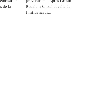
héonisation
provocations. Après l’affaire
 de la
Boualem Sansal et celle de
l’influenceur…