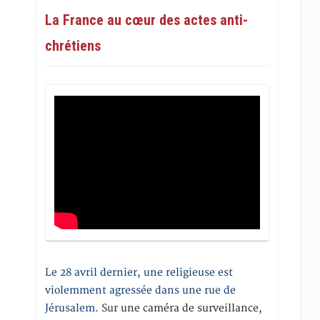
La France au cœur des actes anti-
chrétiens
Le 28 avril dernier, une religieuse est
violemment agressée dans une rue de
Jérusalem
. Sur une caméra de surveillance,