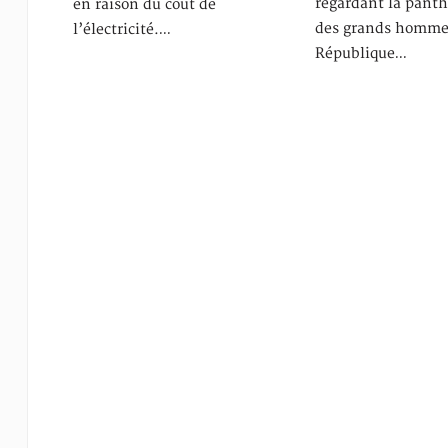
regardant la pant
en raison du coût de
des grands hommes
l’électricité.…
République…