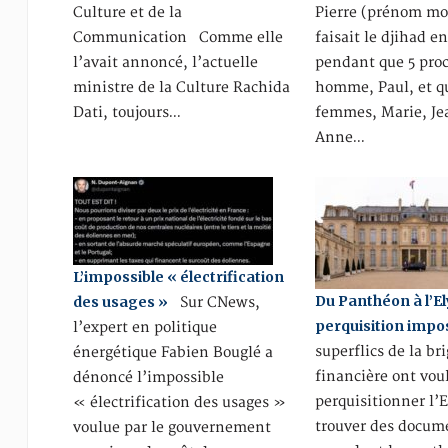
Culture et de la
Pierre (prénom modi
Communication Comme elle
faisait le djihad en
l’avait annoncé, l’actuelle
pendant que 5 pro
ministre de la Culture Rachida
homme, Paul, et q
Dati, toujours…
femmes, Marie, Je
Anne…
L’impossible « électrification
Du Panthéon à l’El
des usages »
Sur CNews,
perquisition impo
l’expert en politique
superflics de la br
énergétique Fabien Bouglé a
financière ont vou
dénoncé l’impossible
perquisitionner l’
« électrification des usages »
trouver des docum
voulue par le gouvernement