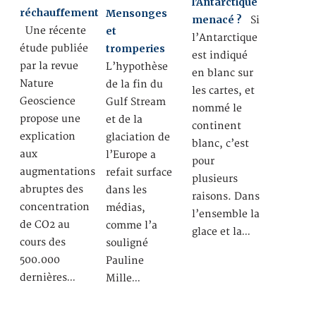
l’Antarctique
réchauffement
Mensonges
menacé ?
Si
Une récente
et
l’Antarctique
étude publiée
tromperies
est indiqué
par la revue
L’hypothèse
en blanc sur
Nature
de la fin du
les cartes, et
Geoscience
Gulf Stream
nommé le
propose une
et de la
continent
explication
glaciation de
blanc, c’est
aux
l’Europe a
pour
augmentations
refait surface
plusieurs
abruptes des
dans les
raisons. Dans
concentration
médias,
l’ensemble la
de CO2 au
comme l’a
glace et la…
cours des
souligné
500.000
Pauline
dernières…
Mille…