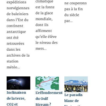
climatique
expéditions
ne couperons
est la fonte
norvégiennes
pas à la fin
de la glace
de baleiniers
du siècle
mondiale,
dans l’Est du
par…
dont ils
continent
affirment
antarctique
qu’elle élève
ont été
le niveau des
retrouvées
mers…
dans les
archives de la
station
météo…
Inclinaison
L’effondrement
Le paradis
de la terre,
du Gulf
blanc de
CO2 et
Stream ?