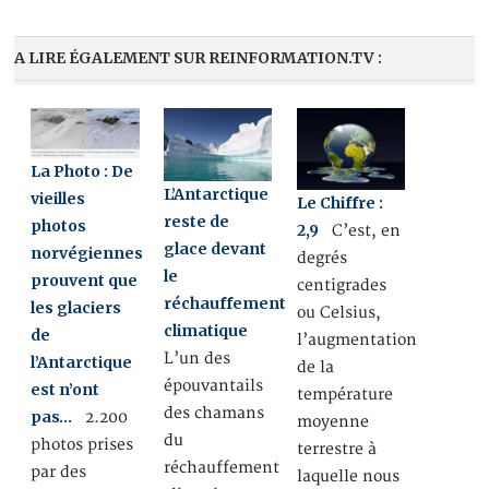
A LIRE ÉGALEMENT SUR REINFORMATION.TV :
La Photo : De
L’Antarctique
vieilles
Le Chiffre :
reste de
photos
2,9
C’est, en
glace devant
norvégiennes
degrés
le
prouvent que
centigrades
réchauffement
les glaciers
ou Celsius,
climatique
de
l’augmentation
L’un des
l’Antarctique
de la
épouvantails
est n’ont
température
des chamans
pas…
2.200
moyenne
du
photos prises
terrestre à
réchauffement
par des
laquelle nous