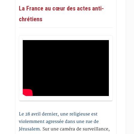
La France au cœur des actes anti-
chrétiens
Le 28 avril dernier, une religieuse est
violemment agressée dans une rue de
Jérusalem
. Sur une caméra de surveillance,