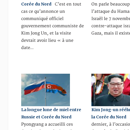
Corée du Nord
C’est en tout
On parle beaucoup
cas ce qu’annonce un
l’attaque du Hama
communiqué officiel
Israël le 7 novembr
gouvernement communiste de
contre-attaque isr
Kim Jong Un, et la visite
Gaza, mais il exis
devrait avoir lieu « à une
date…
La longue lune de miel entre
Kim Jong-un réélu 
Russie et Corée du Nord
la Corée du Nord
D
Pyongyang a accueilli ces
dernier, à l’occasi