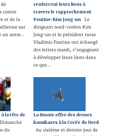
renforcent leurs liens à
 de
travers le rapprochement
s contre
Poutine-Kim Jong-un
e et de la
Le
aélienne sur
dirigeant nord-coréen Kim
te un autre…
Jong-un et le président russe
Vladimir Poutine ont échangé
des lettres mardi, s'engageant
à développer leurs liens dans
ce que…
à la tête de
La Russie offre des drones
kamikazes à la Corée du Nord
imanche
on du
Au sixième et dernier jour de