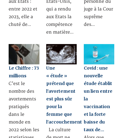
aux Etats :
Etats-Unis,
personne du
entre 2022 et
qui a rendu
juge à la Cour
2023, elle a
aux Etats la
suprême
chuté de…
compétence
des…
en matière…
Le Chiffre : 73
Une
Covid : une
millions
« étude »
nouvelle
prétend que
étude établit
C’est le
l’avortement
un lien entre
nombre des
est plus sûr
la
avortements
pour la
vaccination
pratiqués
femme que
et la forte
dans le
l’accouchement
baisse du
monde en
taux de…
2022 selon les
La culture
statistiques
de mort ne
Alors que