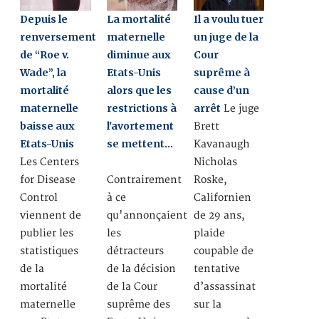
Depuis le
La mortalité
Il a voulu tuer
renversement
maternelle
un juge de la
de “Roe v.
diminue aux
Cour
Wade”, la
Etats-Unis
suprême à
mortalité
alors que les
cause d’un
maternelle
restrictions à
arrêt
Le juge
baisse aux
l'avortement
Brett
Etats-Unis
se mettent…
Kavanaugh
Les Centers
Nicholas
for Disease
Contrairement
Roske,
Control
à ce
Californien
viennent de
qu'annonçaient
de 29 ans,
publier les
les
plaide
statistiques
détracteurs
coupable de
de la
de la décision
tentative
mortalité
de la Cour
d’assassinat
maternelle
suprême des
sur la