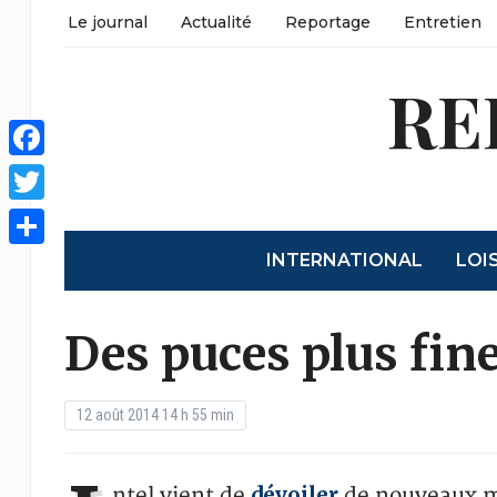
Le journal
Actualité
Reportage
Entretien
RE
Facebook
Twitter
INTERNATIONAL
LOI
Partager
Des puces plus fine
12 août 2014 14 h 55 min
dévoiler
ntel vient de
de nouveaux m