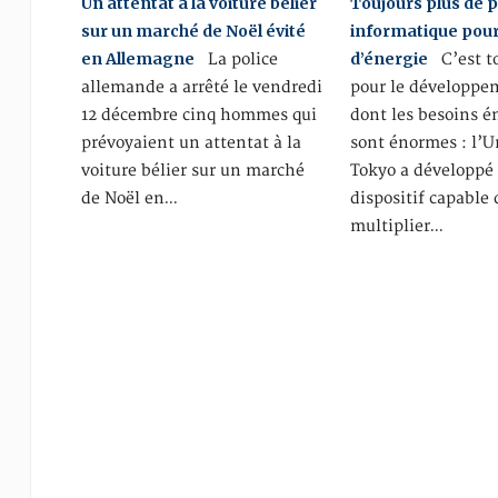
Un attentat à la voiture bélier
Toujours plus de 
sur un marché de Noël évité
informatique pou
en Allemagne
d’énergie
La police
C’est to
allemande a arrêté le vendredi
pour le développem
12 décembre cinq hommes qui
dont les besoins é
prévoyaient un attentat à la
sont énormes : l’U
voiture bélier sur un marché
Tokyo a développé
de Noël en…
dispositif capable 
multiplier…