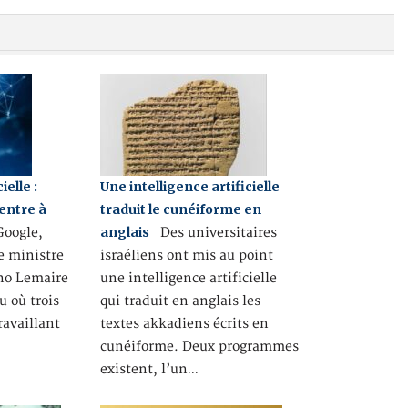
ielle :
Une intelligence artificielle
entre à
traduit le cunéiforme en
anglais
oogle,
Des universitaires
le ministre
israéliens ont mis au point
no Lemaire
une intelligence artificielle
u où trois
qui traduit en anglais les
ravaillant
textes akkadiens écrits en
cunéiforme. Deux programmes
existent, l’un…