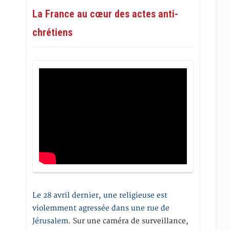
La France au cœur des actes anti-
chrétiens
Le 28 avril dernier, une religieuse est
violemment agressée dans une rue de
Jérusalem
. Sur une caméra de surveillance,