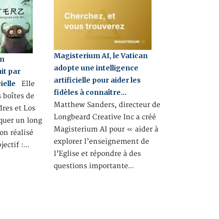
Magisterium AI, le Vatican
un
adopte une intelligence
it par
artificielle pour aider les
ielle
Elle
fidèles à connaître…
s boîtes de
Matthew Sanders, directeur de
res et Los
Longbeard Creative Inc a créé
quer un long
Magisterium AI pour « aider à
on réalisé
explorer l’enseignement de
bjectif :…
l’Eglise et répondre à des
questions importante…