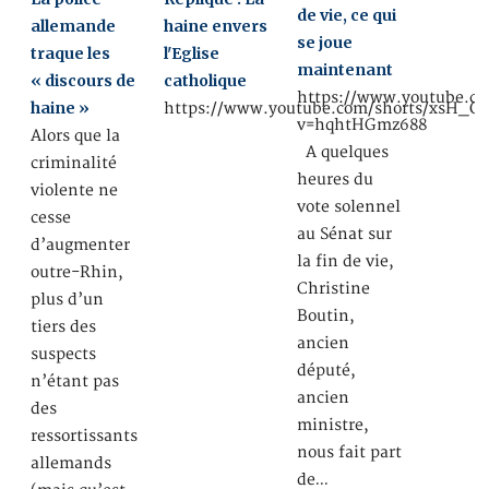
de vie, ce qui
allemande
haine envers
se joue
traque les
l'Eglise
maintenant
« discours de
catholique
https://www.youtube.c
haine »
https://www.youtube.com/shorts/xsH_Q
v=hqhtHGmz688
Alors que la
A quelques
criminalité
heures du
violente ne
vote solennel
cesse
au Sénat sur
d’augmenter
la fin de vie,
outre-Rhin,
Christine
plus d’un
Boutin,
tiers des
ancien
suspects
député,
n’étant pas
ancien
des
ministre,
ressortissants
nous fait part
allemands
de…