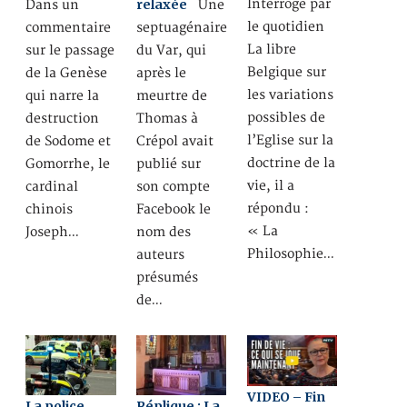
relaxée
Interrogé par
Dans un
Une
le quotidien
commentaire
septuagénaire
La libre
sur le passage
du Var, qui
Belgique sur
de la Genèse
après le
les variations
qui narre la
meurtre de
possibles de
destruction
Thomas à
l’Eglise sur la
de Sodome et
Crépol avait
doctrine de la
Gomorrhe, le
publié sur
vie, il a
cardinal
son compte
répondu :
chinois
Facebook le
« La
Joseph…
nom des
Philosophie…
auteurs
présumés
de…
VIDEO – Fin
La police
Réplique : La