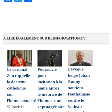
A LIRE ÉGALEMENT SUR REINFORMATION.TV :
L’évêque
Le cardinal
Poursuivie
belge Johan
Zen rappelle
pour
Bonny
la doctrine
incitation à la
soutient
catholique
haine après
l’euthanasie
sur
le meurtre de
contre le
l’homosexualité
Thomas, une
Vatican
septuagénaire
© Rock Li