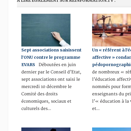
A LIRE ÉGALEMENT SUR REINFORMATION.TV :
Sept associations saisissent
Un « référent à l’
l’ONU contre le programme
affective » cond
EVARS
pédopornographi
Déboutées en juin
dernier par le Conseil d’Etat,
de nombreux « réf
sept associations ont saisi le
l’éducation affect
mercredi 10 décembre le
nommés pour form
Comité des droits
enseignants du pr
économiques, sociaux et
l’« éducation à la 
culturels des…
et…