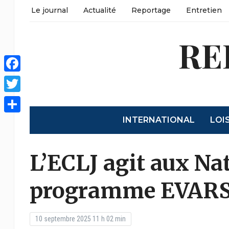
Le journal
Actualité
Reportage
Entretien
RE
Facebook
Twitter
INTERNATIONAL
LOI
Partager
L’ECLJ agit aux Na
programme EVAR
10 septembre 2025 11 h 02 min