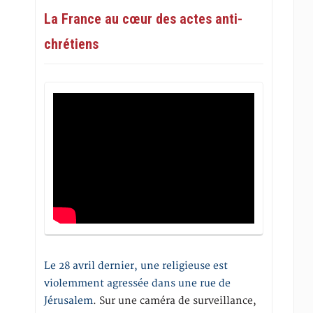
La France au cœur des actes anti-
chrétiens
Le 28 avril dernier, une religieuse est
violemment agressée dans une rue de
Jérusalem
. Sur une caméra de surveillance,