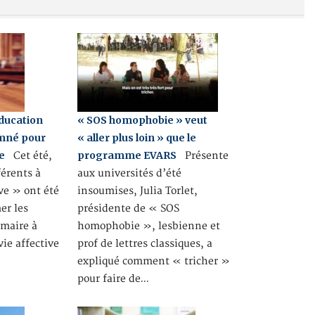
éducation
« SOS homophobie » veut
amné pour
« aller plus loin » que le
e
programme EVARS
Cet été,
Présente
érents à
aux universités d’été
ive » ont été
insoumises, Julia Torlet,
er les
présidente de « SOS
imaire à
homophobie », lesbienne et
vie affective
prof de lettres classiques, a
expliqué comment « tricher »
pour faire de…