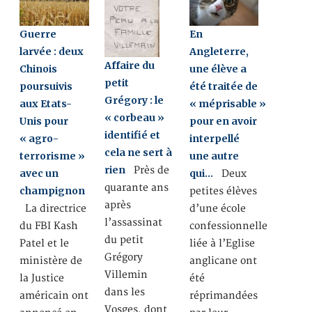
Guerre
En
larvée : deux
Angleterre,
Affaire du
Chinois
une élève a
petit
poursuivis
été traitée de
Grégory : le
aux Etats-
« méprisable »
« corbeau »
Unis pour
pour en avoir
identifié et
« agro-
interpellé
cela ne sert à
terrorisme »
une autre
rien
Près de
avec un
qui…
Deux
quarante ans
champignon
petites élèves
après
La directrice
d’une école
l’assassinat
du FBI Kash
confessionnelle
du petit
Patel et le
liée à l’Eglise
Grégory
ministère de
anglicane ont
Villemin
la Justice
été
dans les
américain ont
réprimandées
Vosges, dont