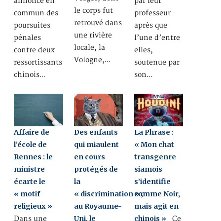
annoncé en
par leur
le corps fut
commun des
professeur
retrouvé dans
poursuites
après que
une rivière
pénales
l’une d’entre
locale, la
contre deux
elles,
Vologne,…
ressortissants
soutenue par
chinois…
son…
Affaire de
Des enfants
La Phrase :
l’école de
qui miaulent
« Mon chat
Rennes : le
en cours
transgenre
ministre
protégés de
siamois
écarte le
la
s’identifie
« motif
« discrimination » ;
comme Noir,
religieux »
au Royaume-
mais agit en
Uni, le
chinois »
Dans une
Ce