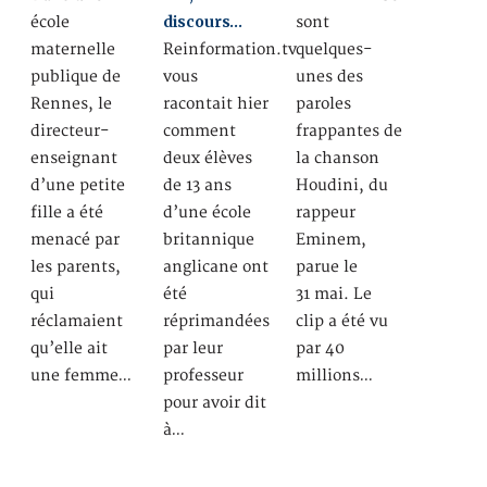
discours…
école
sont
maternelle
Reinformation.tv
quelques-
publique de
vous
unes des
Rennes, le
racontait hier
paroles
directeur-
comment
frappantes de
enseignant
deux élèves
la chanson
d’une petite
de 13 ans
Houdini, du
fille a été
d’une école
rappeur
menacé par
britannique
Eminem,
les parents,
anglicane ont
parue le
qui
été
31 mai. Le
réclamaient
réprimandées
clip a été vu
qu’elle ait
par leur
par 40
une femme…
professeur
millions…
pour avoir dit
à…