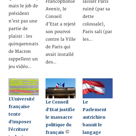
Francophonie
laisser Paris
mais le job de
Avenir, le
ruiné (par sa
président
Conseil
dette
n’est pas une
d’Etat a rejeté
colossale),
partie de
son pourvoi
Paris sali (par
plaisir : les
contre la Ville
les…
quinquennats
de Paris qui
de Macron
avait installé
rappellent un
des…
jeu vidéo…
L’Université
Le Conseil
Le
française
d’Etat justifie
Parlement
tente
le massacre
autrichien
d’imposer
politique du
bannit le
l’écriture
français
langage
©