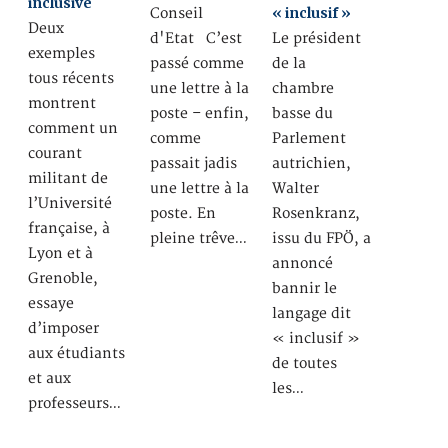
inclusive
« inclusif »
Conseil
Deux
d'Etat C’est
Le président
exemples
passé comme
de la
tous récents
une lettre à la
chambre
montrent
poste – enfin,
basse du
comment un
comme
Parlement
courant
passait jadis
autrichien,
militant de
une lettre à la
Walter
l’Université
poste. En
Rosenkranz,
française, à
pleine trêve…
issu du FPÖ, a
Lyon et à
annoncé
Grenoble,
bannir le
essaye
langage dit
d’imposer
« inclusif »
aux étudiants
de toutes
et aux
les…
professeurs…