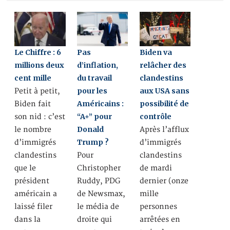
Le Chiffre : 6
Pas
Biden va
millions deux
d’inflation,
relâcher des
cent mille
du travail
clandestins
pour les
aux USA sans
Petit à petit,
Américains :
possibilité de
Biden fait
“A+” pour
contrôle
son nid : c’est
Donald
le nombre
Après l’afflux
Trump ?
d’immigrés
d’immigrés
clandestins
Pour
clandestins
que le
Christopher
de mardi
président
Ruddy, PDG
dernier (onze
américain a
de Newsmax,
mille
laissé filer
le média de
personnes
dans la
droite qui
arrêtées en