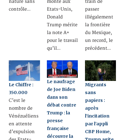
nature sans
monte aux
train de
contrôle…
Etats-Unis,
passer
Donald
illégalement
Trump mérite
la frontière
la note A+
du Mexique,
pour le travail
un record, le
qu’il…
précédent…
Le naufrage
Le Chiffre :
Migrants
de Joe Biden
350.000
sans
dans son
papiers :
C’est le
débat contre
après
nombre de
Trump : la
l’incitation
Vénézuéliens
presse
par l’appli
en attente
française
CBP Home,
d’expulsion
découvre la
Trump agite
des Etats-