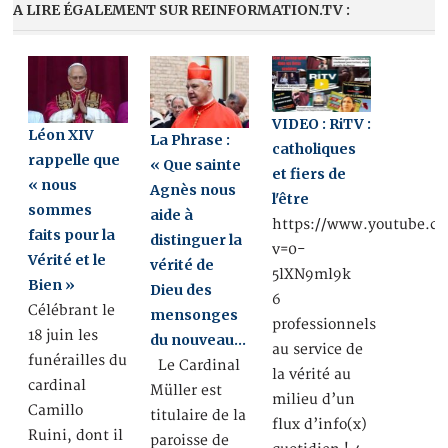
A LIRE ÉGALEMENT SUR REINFORMATION.TV :
VIDEO : RiTV :
Léon XIV
La Phrase :
catholiques
rappelle que
« Que sainte
et fiers de
« nous
Agnès nous
l'être
sommes
aide à
https://www.youtube.c
faits pour la
distinguer la
v=0-
Vérité et le
vérité de
5lXN9ml9k
Bien »
Dieu des
6
Célébrant le
mensonges
professionnels
18 juin les
du nouveau…
au service de
funérailles du
Le Cardinal
la vérité au
cardinal
Müller est
milieu d’un
Camillo
titulaire de la
flux d’info(x)
Ruini, dont il
paroisse de