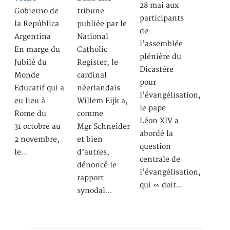
28 mai aux
Gobierno de
tribune
participants
la República
publiée par le
de
Argentina
National
l’assemblée
En marge du
Catholic
plénière du
Jubilé du
Register, le
Dicastère
Monde
cardinal
pour
Educatif qui a
néerlandais
l’évangélisation,
eu lieu à
Willem Eijk a,
le pape
Rome du
comme
Léon XIV a
31 octobre au
Mgr Schneider
abordé la
2 novembre,
et bien
question
le…
d’autres,
centrale de
dénoncé le
l’évangélisation,
rapport
qui « doit…
synodal…