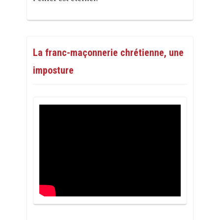
La franc-maçonnerie chrétienne, une
imposture