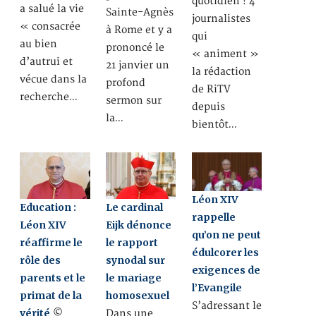
quotidien ! 4
a salué la vie
Sainte-Agnès
journalistes
« consacrée
à Rome et y a
qui
au bien
prononcé le
« animent »
d’autrui et
21 janvier un
la rédaction
vécue dans la
profond
de RiTV
recherche…
sermon sur
depuis
la…
bientôt…
Léon XIV
Education :
Le cardinal
rappelle
Léon XIV
Eijk dénonce
qu’on ne peut
réaffirme le
le rapport
édulcorer les
rôle des
synodal sur
exigences de
parents et le
le mariage
l’Evangile
primat de la
homosexuel
S’adressant le
vérité
©
Dans une