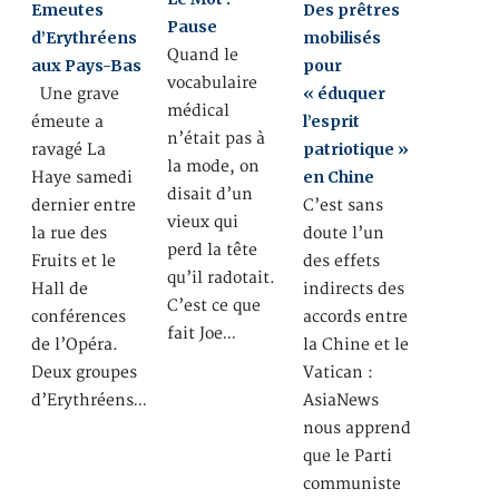
Emeutes
Des prêtres
Pause
d’Erythréens
mobilisés
Quand le
aux Pays-Bas
pour
vocabulaire
« éduquer
Une grave
médical
l’esprit
émeute a
n’était pas à
patriotique »
ravagé La
la mode, on
en Chine
Haye samedi
disait d’un
dernier entre
C’est sans
vieux qui
la rue des
doute l’un
perd la tête
Fruits et le
des effets
qu’il radotait.
Hall de
indirects des
C’est ce que
conférences
accords entre
fait Joe…
de l’Opéra.
la Chine et le
Deux groupes
Vatican :
d’Erythréens…
AsiaNews
nous apprend
que le Parti
communiste