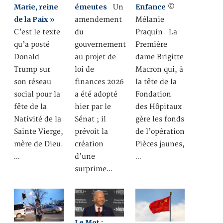
Marie, reine
émeutes
Enfance
Un
©
de la Paix »
amendement
Mélanie
C’est le texte
du
Praquin La
qu’a posté
gouvernement
Première
Donald
au projet de
dame Brigitte
Trump sur
loi de
Macron qui, à
son réseau
finances 2026
la tête de la
social pour la
a été adopté
Fondation
fête de la
hier par le
des Hôpitaux
Nativité de la
Sénat ; il
gère les fonds
Sainte Vierge,
prévoit la
de l’opération
mère de Dieu.
création
Pièces jaunes,
…
d’une
…
surprime…
Le Mot :