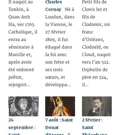
Charles
Il naquit au
Petit fils de
Cornay
Tonkin, à
Né à
Clovis Ier et
Quan Anh
Loudun, dans
fils de
Ha, ver 1765.
la Vienne, le
Clodomir, roi
Catholique, il
27 février
franc
entra au
1809, il fut
d’Orléans,
séminaire à
éduqué dans
Clodoald, ou
Manille et,
la foi avec
Cloud, naquit
après avoir
son frère et
vers l’an 522.
été ordonné
ses trois
Orphelin de
prêtre,
sœurs, et
père en 524,
rejoignit…
développa…
il…
24
7 août : Saint
2 février :
septembre :
Donat
Saint