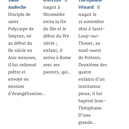
Saint
d’Arezzo
Théophane
Il
Andoche
Vénard
naquit à
Il
Disciple de
Nicomédie
naquit le
saint
entra la fin
21 novembre
Polycarpe de
du IIIe et le
1829 à Saint-
Smyrne, né
début du IVe
Loup-sur-
au début du
siècle ;
Thouet, au
IIe siècle en
enfant, il
nord-ouest
Asie mineure,
arriva à Rome
de Poitiers.
il fut ordonné
avec ses
Deuxième des
prêtre et
parents, qui…
quatre
envoyé en
enfants d’un
mission
instituteur
d’évangélisation…
pieux, il fut
baptisé Jean-
Théophane.
D’une
grande…