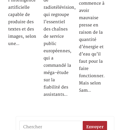
l’Intelligence
de
commence à
artificielle
radiotélévision,
avoir
capable de
qui regroupe
mauvaise
produire des
l’essentiel
presse en
textes et des
des chaînes
raison de la
images, selon
de service
quantité
une…
public
d’énergie et
européennes,
d’eau qu’il
qui a
faut pour la
commandé la
faire
méga-étude
fonctionner.
sur la
Mais selon
fiabilité des
Sam…
assistants…