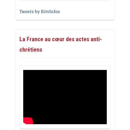
Tweets by RitvInfos
La France au cœur des actes anti-
chrétiens