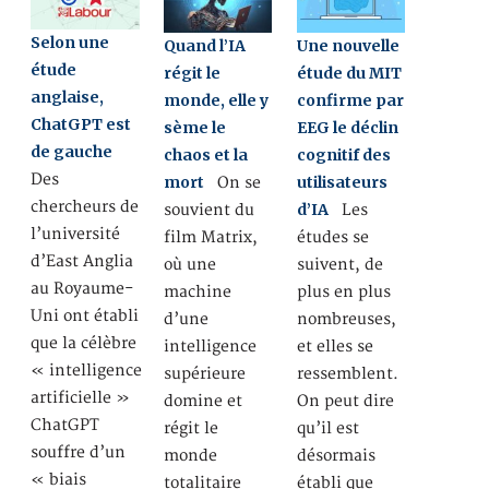
Selon une
Quand l’IA
Une nouvelle
étude
régit le
étude du MIT
anglaise,
monde, elle y
confirme par
ChatGPT est
sème le
EEG le déclin
de gauche
chaos et la
cognitif des
Des
mort
utilisateurs
On se
chercheurs de
d’IA
souvient du
Les
l’université
film Matrix,
études se
d’East Anglia
où une
suivent, de
au Royaume-
machine
plus en plus
Uni ont établi
d’une
nombreuses,
que la célèbre
intelligence
et elles se
« intelligence
supérieure
ressemblent.
artificielle »
domine et
On peut dire
ChatGPT
régit le
qu’il est
souffre d’un
monde
désormais
« biais
totalitaire
établi que