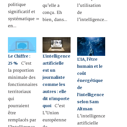
politique
qu’elle a
l’utilisation
significatif et
conçu. Eh
de
systématique »
bien, dans…
l’intelligence…
en…
Le Chiffre :
L’intelligence
L’IA, l’être
25 %
artificielle
C’est
humain et le
est un
la proportion
coût
journaliste
minimale des
énergétique
comme les
fonctionnaires
de
autres : elle
territoriaux
l’intelligence
dit n’importe
qui
selon Sam
quoi
pourraient
C’est
Altman
être
L’Union
L’intelligence
remplacés par
européenne
artificielle