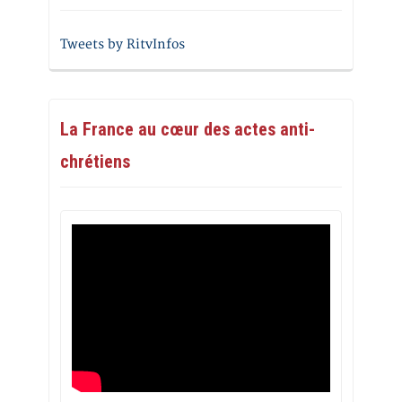
Tweets by RitvInfos
La France au cœur des actes anti-
chrétiens