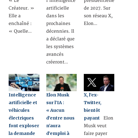
« Le
l’intelligence
présidentielle
Créateur. »
artificielle
de 2027. Sur
Elle a
dans les
son réseau X,
enchaîné :
prochaines
Elon…
« Quelle…
décennies. Il
a déclaré que
les systèmes
avancés
créeront…
Intelligence
Elon Musk
X, l’ex-
artificielle et
sur l’IA :
Twitter,
véhicules
« Aucun
bientôt
électriques
d’entre nous
payant
Elon
font exploser
n’aura
Musk veut
la demande
d’emploi à
faire payer