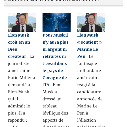
Elon Musk
Pour Musk il
Elon Musk
croit en un
n’y aura plus
« soutient »
Dieu
ni argent ni
Marine Le
créateur
retraites ni
Pen
La
Le
travail dans
journaliste
fantasque
le pays de
américaine
milliardaire
Cocagne de
Katie Miller a
américain a
l’IA
demandé à
Elon
réagi à la
Elon Musk
Musk a
candidature
qui il
dressé un
annoncée de
admirait le
tableau
Marine Le
plus. Il a
idyllique des
Pen à
répondu :
apports de
l’élection