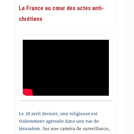
La France au cœur des actes anti-
chrétiens
Le 28 avril dernier, une religieuse est
violemment agressée dans une rue de
Jérusalem
. Sur une caméra de surveillance,