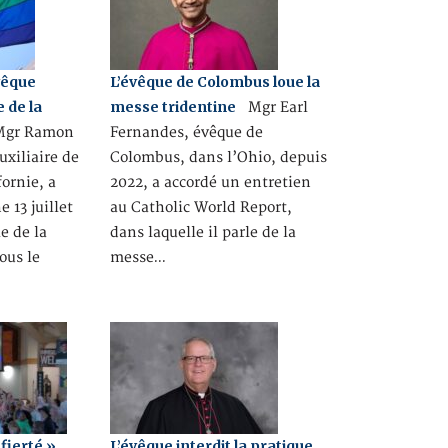
vêque
L’évêque de Colombus loue la
 de la
messe tridentine
Mgr Earl
gr Ramon
Fernandes, évêque de
uxiliaire de
Colombus, dans l’Ohio, depuis
fornie, a
2022, a accordé un entretien
 13 juillet
au Catholic World Report,
e de la
dans laquelle il parle de la
ous le
messe…
fierté »
L’évêque interdit la pratique