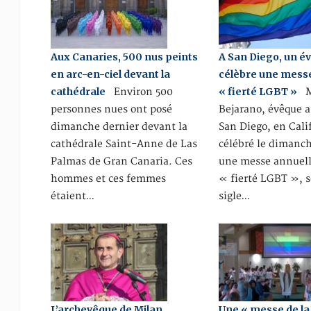
Aux Canaries, 500 nus peints
A San Diego, un é
en arc-en-ciel devant la
célèbre une messe
cathédrale
« fierté LGBT »
Environ 500
M
personnes nues ont posé
Bejarano, évêque a
dimanche dernier devant la
San Diego, en Cali
cathédrale Saint-Anne de Las
célébré le dimanche
Palmas de Gran Canaria. Ces
une messe annuell
hommes et ces femmes
« fierté LGBT », s
étaient…
sigle…
L’archevêque de Milan
Une « messe de la 