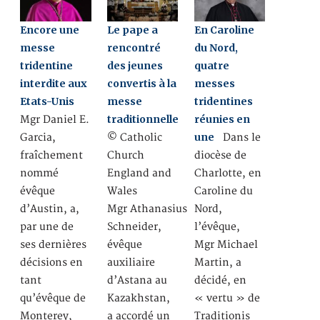
Encore une
Le pape a
En Caroline
messe
rencontré
du Nord,
tridentine
des jeunes
quatre
interdite aux
convertis à la
messes
Etats-Unis
messe
tridentines
traditionnelle
réunies en
Mgr Daniel E.
une
Garcia,
© Catholic
Dans le
fraîchement
Church
diocèse de
nommé
England and
Charlotte, en
évêque
Wales
Caroline du
d’Austin, a,
Mgr Athanasius
Nord,
par une de
Schneider,
l’évêque,
ses dernières
évêque
Mgr Michael
décisions en
auxiliaire
Martin, a
tant
d’Astana au
décidé, en
qu’évêque de
Kazakhstan,
« vertu » de
Monterey,
a accordé un
Traditionis