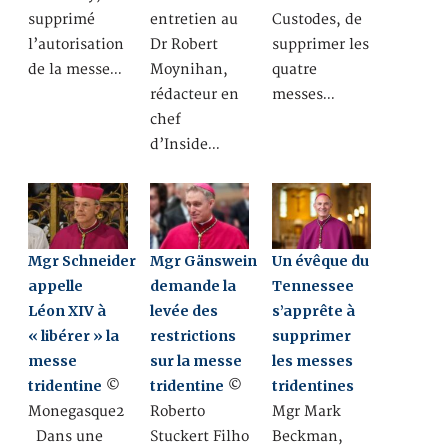
supprimé
entretien au
Custodes, de
l’autorisation
Dr Robert
supprimer les
de la messe…
Moynihan,
quatre
rédacteur en
messes…
chef
d’Inside…
Mgr Schneider
Mgr Gänswein
Un évêque du
appelle
demande la
Tennessee
Léon XIV à
levée des
s’apprête à
« libérer » la
restrictions
supprimer
messe
sur la messe
les messes
tridentine
tridentine
tridentines
©
©
Monegasque2
Roberto
Mgr Mark
Dans une
Stuckert Filho
Beckman,