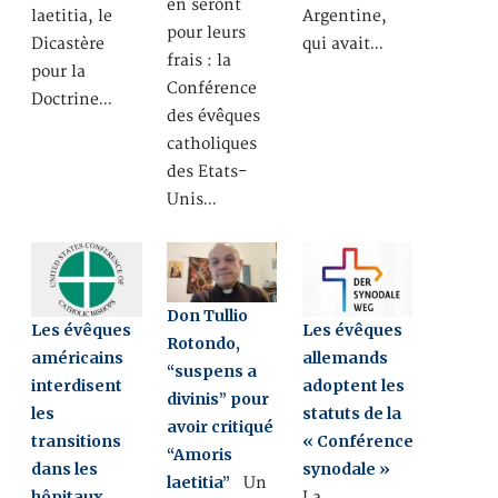
en seront
laetitia, le
Argentine,
pour leurs
Dicastère
qui avait…
frais : la
pour la
Conférence
Doctrine…
des évêques
catholiques
des Etats-
Unis…
Don Tullio
Les évêques
Les évêques
Rotondo,
américains
allemands
“suspens a
interdisent
adoptent les
divinis” pour
les
statuts de la
avoir critiqué
transitions
« Conférence
“Amoris
dans les
synodale »
laetitia”
Un
hôpitaux
La