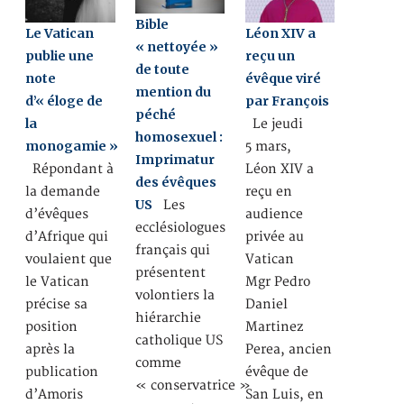
Bible
Le Vatican
Léon XIV a
« nettoyée »
publie une
reçu un
de toute
note
évêque viré
mention du
d’« éloge de
par François
péché
la
Le jeudi
homosexuel :
monogamie »
5 mars,
Imprimatur
Répondant à
Léon XIV a
des évêques
la demande
reçu en
US
Les
d’évêques
audience
ecclésiologues
d’Afrique qui
privée au
français qui
voulaient que
Vatican
présentent
le Vatican
Mgr Pedro
volontiers la
précise sa
Daniel
hiérarchie
position
Martinez
catholique US
après la
Perea, ancien
comme
publication
évêque de
« conservatrice »
d’Amoris
San Luis, en