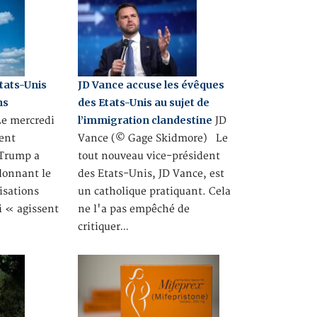
tats-Unis
JD Vance accuse les évêques
ns
des Etats-Unis au sujet de
l’immigration clandestine
 mercredi
JD
dent
Vance (© Gage Skidmore) Le
 Trump a
tout nouveau vice-président
donnant le
des Etats-Unis, JD Vance, est
isations
un catholique pratiquant. Cela
i « agissent
ne l'a pas empêché de
critiquer…