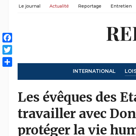
Le journal
Actualité
Reportage
Entretien
RE
Facebook
Twitter
INTERNATIONAL
LOI
Partager
Les évêques des Et
travailler avec Do
protéger la vie hu