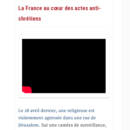
La France au cœur des actes anti-
chrétiens
Le 28 avril dernier, une religieuse est
violemment agressée dans une rue de
Jérusalem
. Sur une caméra de surveillance,