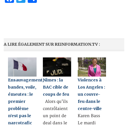
A LIRE ÉGALEMENT SUR REINFORMATION.TV :
Ensauvagement,
Nîmes : la
Violences à
bandes, voile,
BAC cible de
Los Angeles :
émeutes : le
coups de feu
un couvre-
premier
feu dans le
Alors qu’ils
problème
centre-ville
contrôlaient
n’est pas le
un point de
Karen Bass
narcotrafic
deal dans le
Le mardi