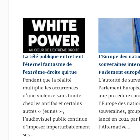
La télé publique entretient
L’Europe des nati
l’éternel fantasme de
souveraines interd
l’extrême-droite qui tue
Parlement europé
Pendant que la réalité
L’autorité de surv
multiplie les occurrences
Parlement Europée
d’une violence sans limite
une procédure cont
chez les antifas et certains
l’Europe des natio
autres « jeunes »,
souveraines, group
l’audiovisuel public continue
lancé en 2024 par 
d’imposer imperturbablement
l’Alternative…
ses…