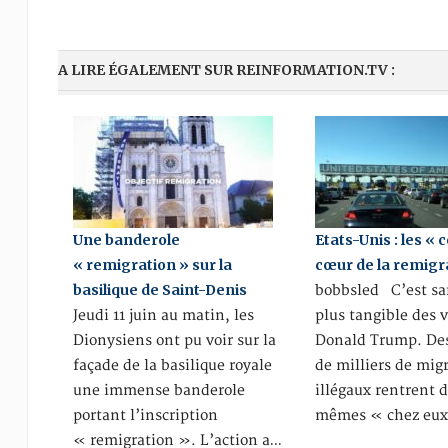
A LIRE ÉGALEMENT SUR REINFORMATION.TV :
Une banderole
Etats-Unis : les « 
« remigration » sur la
cœur de la remigra
basilique de Saint-Denis
bobbsled C’est sa
Jeudi 11 juin au matin, les
plus tangible des v
Dionysiens ont pu voir sur la
Donald Trump. Des
façade de la basilique royale
de milliers de mig
une immense banderole
illégaux rentrent 
portant l’inscription
mêmes « chez eu
« remigration ». L’action a…