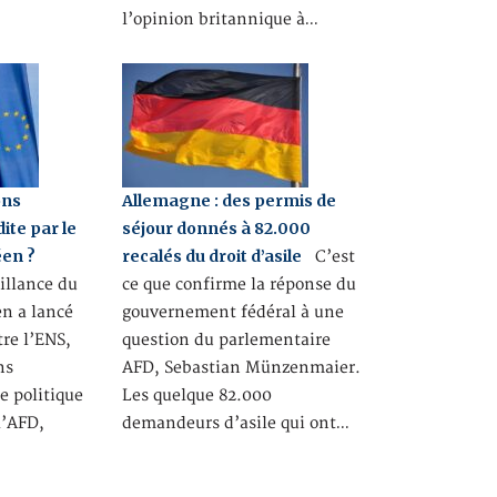
l’opinion britannique à…
ons
Allemagne : des permis de
ite par le
séjour donnés à 82.000
en ?
recalés du droit d’asile
C’est
eillance du
ce que confirme la réponse du
n a lancé
gouvernement fédéral à une
re l’ENS,
question du parlementaire
ns
AFD, Sebastian Münzenmaier.
e politique
Les quelque 82.000
l’AFD,
demandeurs d’asile qui ont…