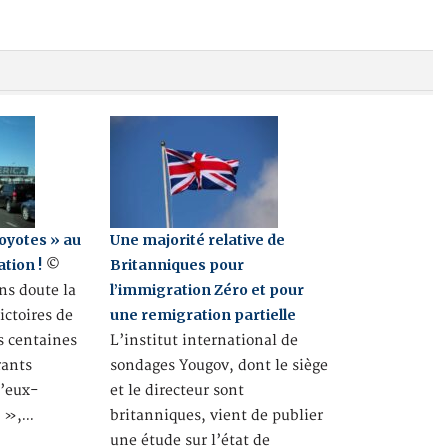
coyotes » au
Une majorité relative de
tion !
Britanniques pour
©
l’immigration Zéro et pour
ns doute la
une remigration partielle
ictoires de
 centaines
L’institut international de
rants
sondages Yougov, dont le siège
d’eux-
et le directeur sont
x »,…
britanniques, vient de publier
une étude sur l’état de