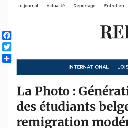
Le journal
Actualité
Reportage
Entretien
RE
Facebook
Twitter
INTERNATIONAL
LOI
Partager
La Photo : Générat
des étudiants belg
remigration modé