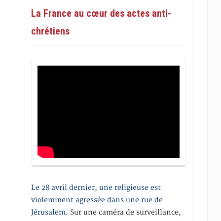
La France au cœur des actes anti-
chrétiens
Le 28 avril dernier, une religieuse est
violemment agressée dans une rue de
Jérusalem
. Sur une caméra de surveillance,